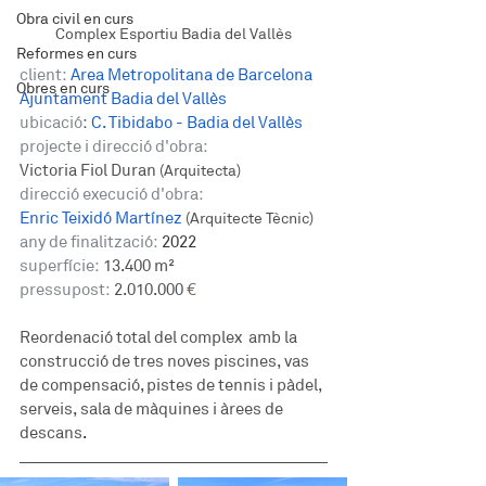
Obra civil en curs
Complex Esportiu Badia del Vallès
Reformes en curs
client:
Area Metropolitana de Barcelona
Obres en curs
Ajuntament Badia del Vallès
ubicació
: 
C. Tibidabo - Badia del Vallès
projecte i direcció d'obra:
Victoria Fiol Duran 
(Arquitecta)
direcció execució d'obra:
Enric Teixidó Martínez
(Arquitecte Tècnic) 
any de finalització:
 2022
superfície:
 13.400 m²
pressupost:
 2.010.000
 €
Reordenació total del complex  amb la 
construcció de tres noves piscines, vas 
de compensació, pistes de tennis i pàdel, 
serveis, sala de màquines i àrees de 
descans
.