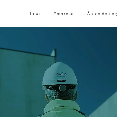
Inici
Empresa
Àrees de neg