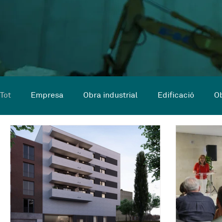
Tot
Empresa
Obra industrial
Edificació
Ob
Obra civil en curs
Reformes en curs
Obres en