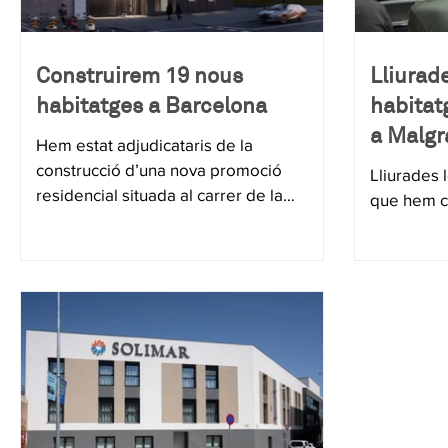
Construirem 19 nous
Lliurade
habitatges a Barcelona
habitat
a Malgr
Hem estat adjudicataris de la
construcció d’una nova promoció
Lliurades 
residencial situada al carrer de la
que hem co
Madriguera, al barri de la Trinitat Vella
de Barcelona.