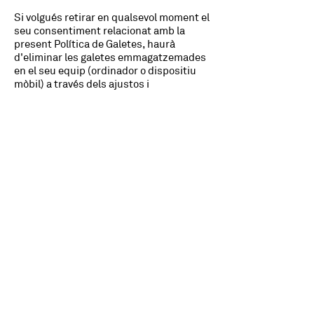
Si volgués retirar en qualsevol moment el
seu consentiment relacionat amb la
present Política de Galetes, haurà
d'eliminar les galetes emmagatzemades
en el seu equip (ordinador o dispositiu
mòbil) a través dels ajustos i
configuracions del seu navegador
d'Internet.
Tret que hagi ajustat la configuració del
seu navegador, el nostre sistema crearà
galetes quan visiti el nostre Lloc web.
© 2026 Isidre Archs, S.L.
Política de privacitat
Política de galetes